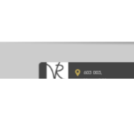
603 003,
Нижний Новгород,
ул. Ефремова, д.1
8 (831) 215-10-70
vivat-rielty@mail.ru