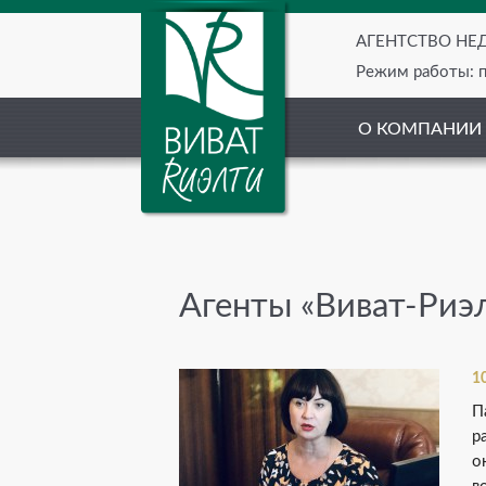
АГЕНТСТВО Н
Режим работы: пн
О КОМПАНИИ
Агенты «Виват-Риэл
1
П
р
о