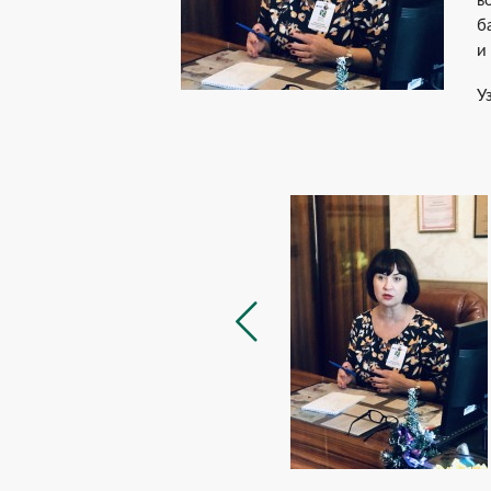
в
б
и
У