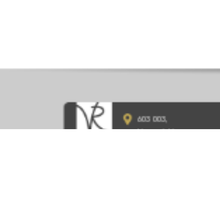
603 003,
Нижний Новгород,
ул. Ефремова, д.1
8 (831) 215-10-70
vivat-rielty@mail.ru