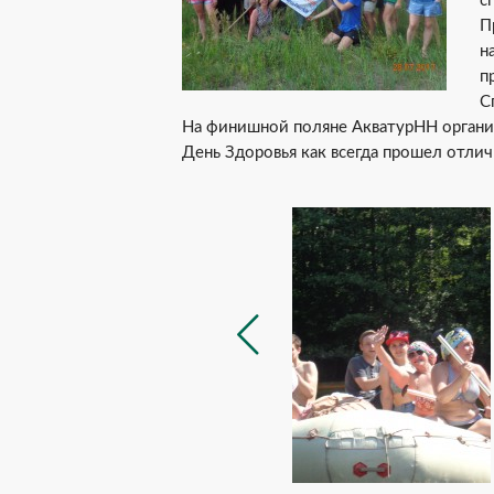
с
П
н
п
С
На финишной поляне АкватурНН организ
День Здоровья как всегда прошел отли