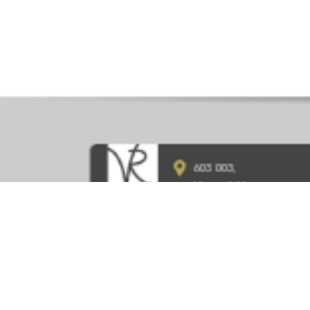
603 003,
Нижний Новгород,
ул. Ефремова, д.1
8 (831) 215-10-70
vivat-rielty@mail.ru