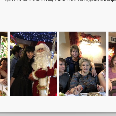
еда позволила коллективу «Виват-Риэлти» отдохнуть в неф