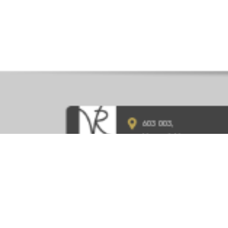
603 003,
Нижний Новгород,
ул. Ефремова, д.1
8 (831) 215-10-70
vivat-rielty@mail.ru