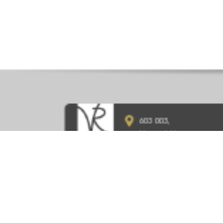
603 003,
Нижний Новгород,
ул. Ефремова, д.1
8 (831) 215-10-70
vivat-rielty@mail.ru