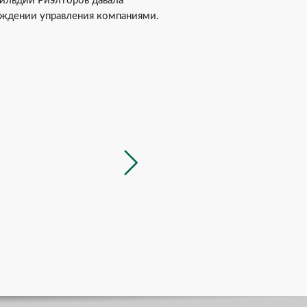
Гильдии Риэлторов давала
уждении управления компаниями.