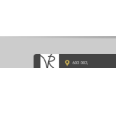
603 003,
Нижний Новгород,
ул. Ефремова, д.1
8 (831) 215-10-70
vivat-rielty@mail.ru