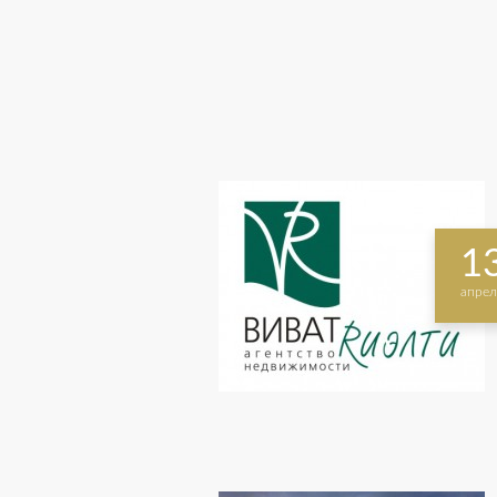
1
апрел