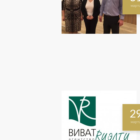
март
2
март