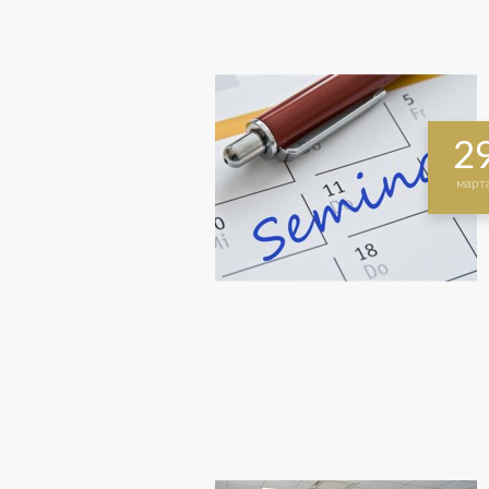
2
март