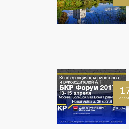
1
апрел