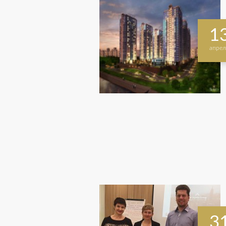
1
апрел
3