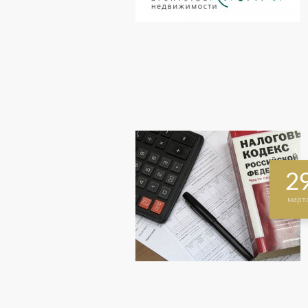
2
март