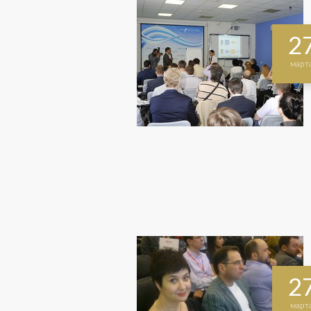
2
март
2
март