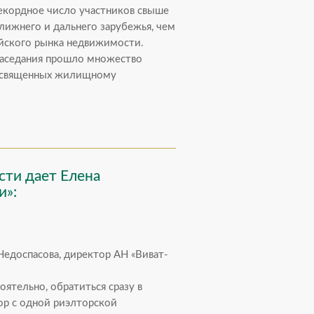
рекордное число участников свыше
ближнего и дальнего зарубежья, чем
йского рынка недвижимости.
заседания прошло множество
посвященных жилищному
ти дает Елена
и»:
едоспасова, директор АН «Виват-
оятельно, обратиться сразу в
ор с одной риэлторской