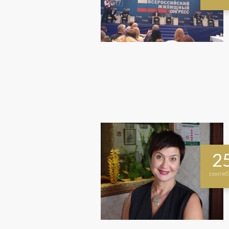
2
сентяб