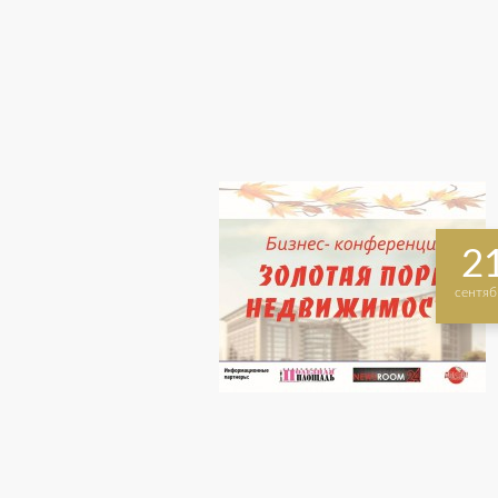
2
сентяб