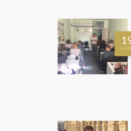
1
сентяб