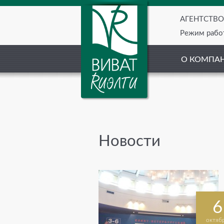
АГЕНТСТВ
Режим работ
О КОМПА
Новости
6
октяб