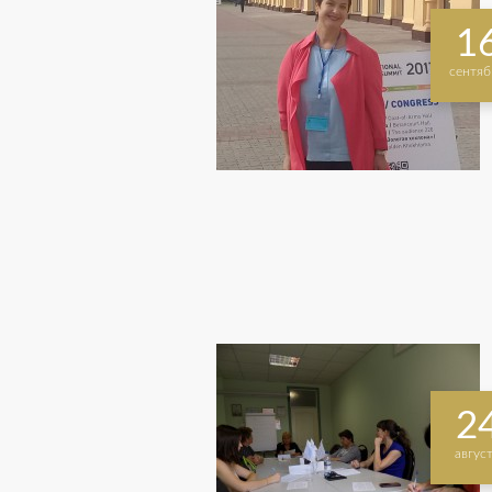
1
сентяб
2
авгус