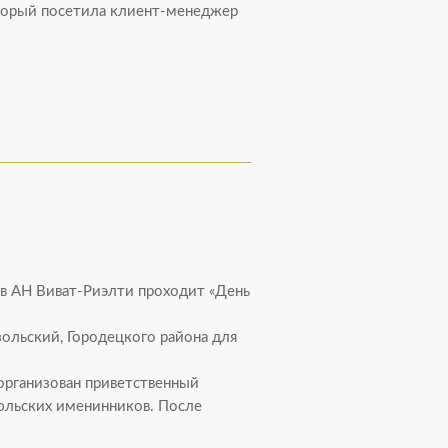
оторый посетила клиент-менеджер
в АН Виват-Риэлти проходит «День
зольский, Городецкого района для
организован приветственный
юльских именинников. После