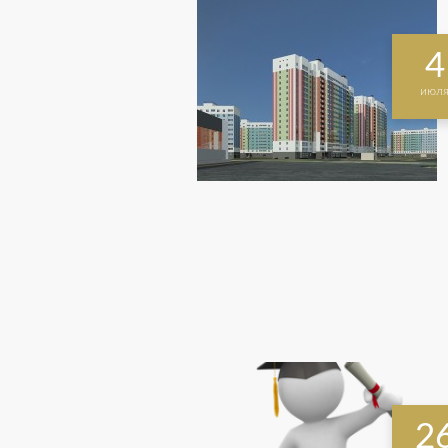
4
июл
2