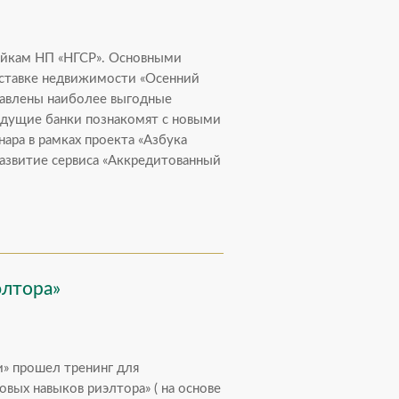
ройкам НП «НГСР». Основными
ыставке недвижимости «Осенний
тавлены наиболее выгодные
едущие банки познакомят с новыми
ара в рамках проекта «Азбука
развитие сервиса «Аккредитованный
элтора»
и» прошел тренинг для
вых навыков риэлтора» ( на основе