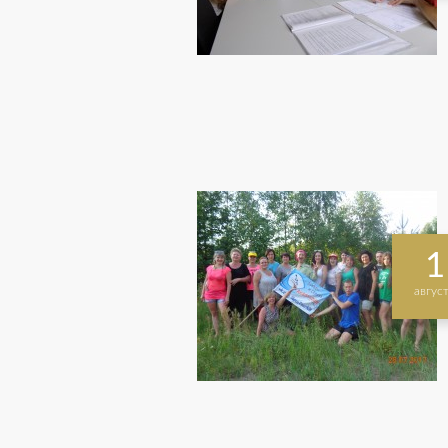
1
авгус