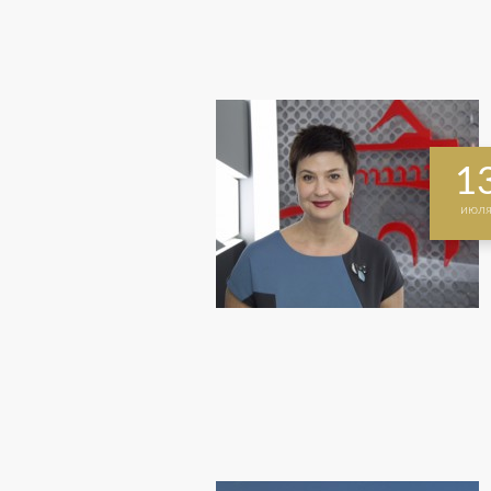
1
июл