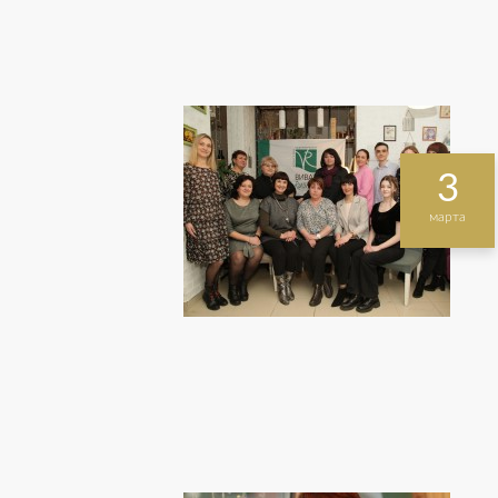
3
марта